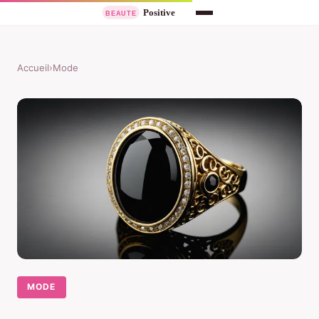
Accueil
›
Mode
MODE